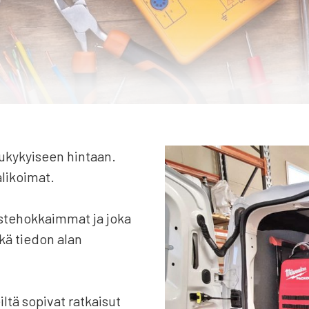
ukykyiseen hintaan.
likoimat.
stehokkaimmat ja joka
kä tiedon alan
tä sopivat ratkaisut