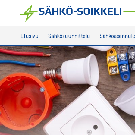
Skip
to
content
Etusivu
Sähkösuunnittelu
Sähköasennuk