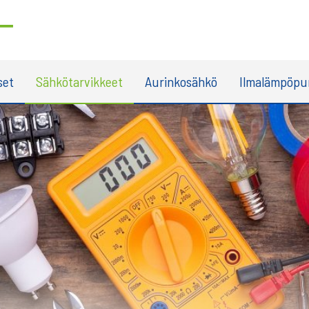
set
Sähkötarvikkeet
Aurinkosähkö
Ilmalämpöp