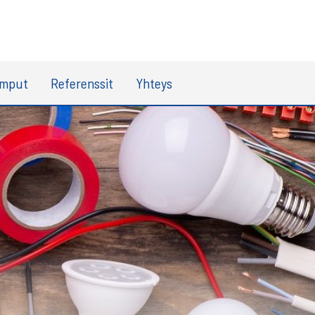
umput
Referenssit
Yhteys