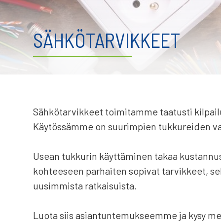
SÄHKÖTARVIKKEET
Sähkötarvikkeet toimitamme taatusti kilpail
Käytössämme on suurimpien tukkureiden va
Usean tukkurin käyttäminen takaa kustannu
kohteeseen parhaiten sopivat tarvikkeet, se
uusimmista ratkaisuista.
Luota siis asiantuntemukseemme ja kysy meil